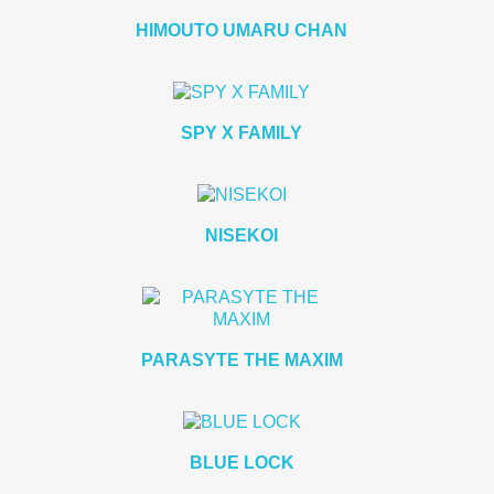
HIMOUTO UMARU CHAN
Debe iniciar sesión para guardar productos en su lista de deseo
SPY X FAMILY
Cancelar
Iniciar se
NISEKOI
PARASYTE THE MAXIM
BLUE LOCK