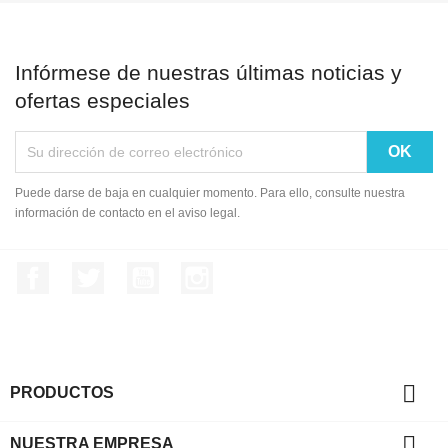
Debe iniciar sesión para guardar productos en su lista de deseo
Infórmese de nuestras últimas noticias y
ofertas especiales
Cancelar
Iniciar se
Puede darse de baja en cualquier momento. Para ello, consulte nuestra
información de contacto en el aviso legal.
Facebook
Twitter
YouTube
Instagram

PRODUCTOS

NUESTRA EMPRESA