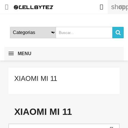
shopp


(0)
MENU
XIAOMI MI 11
XIAOMI MI 11