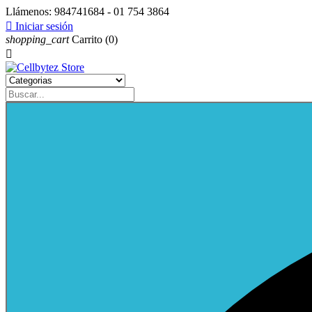
Llámenos:
984741684 - 01 754 3864

Iniciar sesión
shopping_cart
Carrito
(0)
