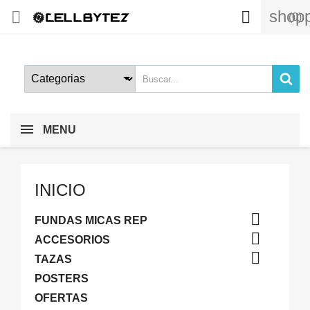
shopp


(0)
MENU
INICIO

FUNDAS MICAS REP

ACCESORIOS

TAZAS
POSTERS
OFERTAS