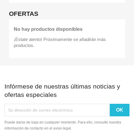
OFERTAS
Iniciar sesión
No hay productos disponibles
¡Estate atento! Próximamente se añadirán más
Debe iniciar sesión para guardar productos en su lista de deseo
productos.
Cancelar
Iniciar se
Infórmese de nuestras últimas noticias y
ofertas especiales
Puede darse de baja en cualquier momento. Para ello, consulte nuestra
información de contacto en el aviso legal.