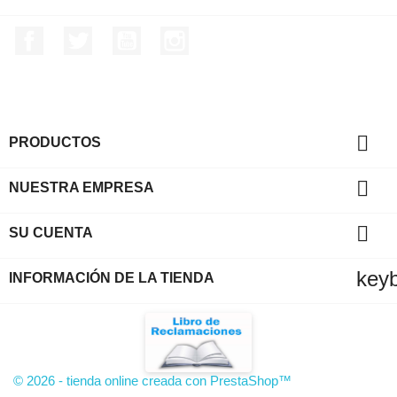
Facebook
Twitter
YouTube
Instagram

PRODUCTOS

NUESTRA EMPRESA

SU CUENTA
key
INFORMACIÓN DE LA TIENDA
© 2026 - tienda online creada con PrestaShop™