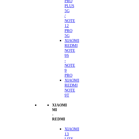
PRO
PLUS
5G
/
NOTE
12
PRO
5G
XIAOMI
REDMI
NOTE
9S
-
NOTE
9
PRO
XIAOMI
REDMI
NOTE
9T
XIAOMI
MI
-
REDMI
XIAOMI
13
LITE