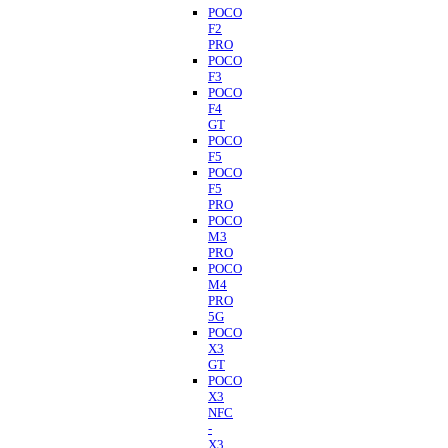
POCO
F2
PRO
POCO
F3
POCO
F4
GT
POCO
F5
POCO
F5
PRO
POCO
M3
PRO
POCO
M4
PRO
5G
POCO
X3
GT
POCO
X3
NFC
-
X3