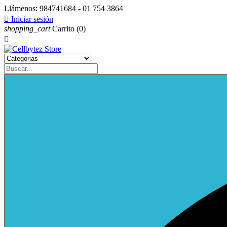
Llámenos:
984741684 - 01 754 3864

Iniciar sesión
shopping_cart
Carrito
(0)
