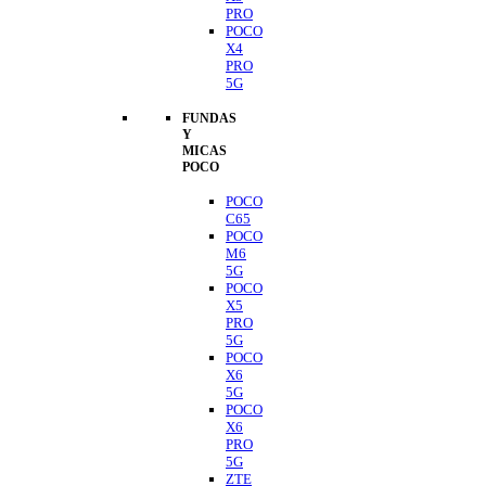
PRO
POCO
X4
PRO
5G
FUNDAS
Y
MICAS
POCO
POCO
C65
POCO
M6
5G
POCO
X5
PRO
5G
POCO
X6
5G
POCO
X6
PRO
5G
ZTE