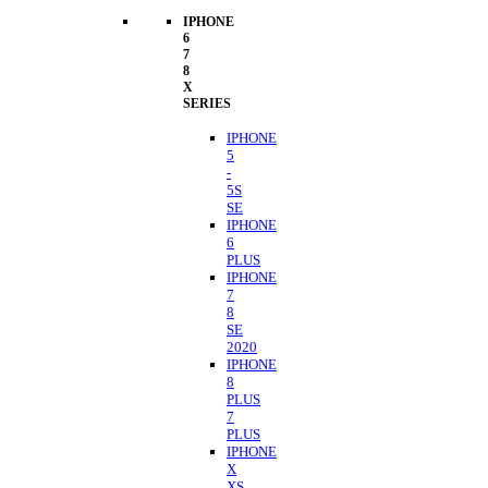
IPHONE
6
7
8
X
SERIES
IPHONE
5
-
5S
SE
IPHONE
6
PLUS
IPHONE
7
8
SE
2020
IPHONE
8
PLUS
7
PLUS
IPHONE
X
XS