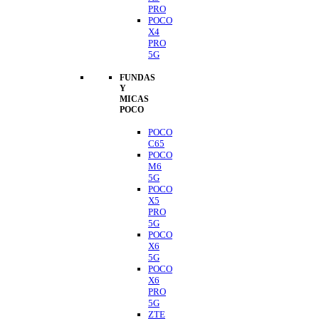
PRO
POCO
X4
PRO
5G
FUNDAS
Y
MICAS
POCO
POCO
C65
POCO
M6
5G
POCO
X5
PRO
5G
POCO
X6
5G
POCO
X6
PRO
5G
ZTE