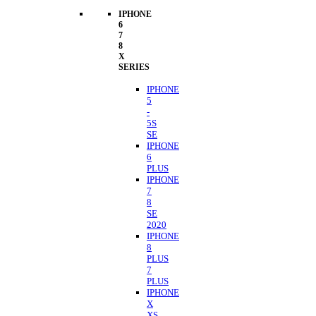
IPHONE
6
7
8
X
SERIES
IPHONE
5
-
5S
SE
IPHONE
6
PLUS
IPHONE
7
8
SE
2020
IPHONE
8
PLUS
7
PLUS
IPHONE
X
XS