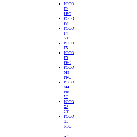
POCO
F2
PRO
POCO
F3
POCO
F4
GT
POCO
F5
POCO
F5
PRO
POCO
M3
PRO
POCO
M4
PRO
5G
POCO
X3
GT
POCO
X3
NFC
-
X3