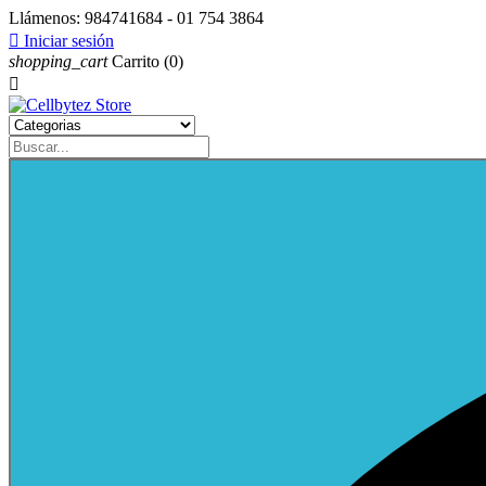
Llámenos:
984741684 - 01 754 3864

Iniciar sesión
shopping_cart
Carrito
(0)
