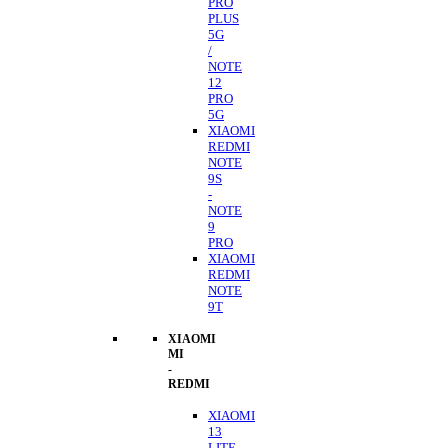
PRO
PLUS
5G
/
NOTE
12
PRO
5G
XIAOMI
REDMI
NOTE
9S
-
NOTE
9
PRO
XIAOMI
REDMI
NOTE
9T
XIAOMI
MI
-
REDMI
XIAOMI
13
LITE