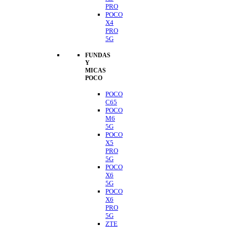
PRO
POCO
X4
PRO
5G
FUNDAS
Y
MICAS
POCO
POCO
C65
POCO
M6
5G
POCO
X5
PRO
5G
POCO
X6
5G
POCO
X6
PRO
5G
ZTE