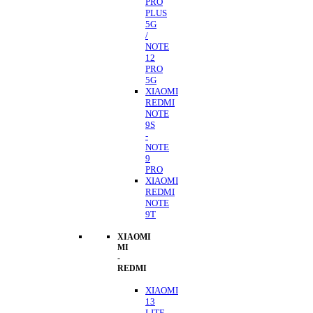
PRO
PLUS
5G
/
NOTE
12
PRO
5G
XIAOMI
REDMI
NOTE
9S
-
NOTE
9
PRO
XIAOMI
REDMI
NOTE
9T
XIAOMI
MI
-
REDMI
XIAOMI
13
LITE