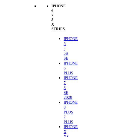
IPHONE
6
7
8
X
SERIES
IPHONE
5
-
5S
SE
IPHONE
6
PLUS
IPHONE
7
8
SE
2020
IPHONE
8
PLUS
7
PLUS
IPHONE
X
XS