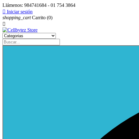
Llámenos:
984741684 - 01 754 3864

Iniciar sesión
shopping_cart
Carrito
(0)
