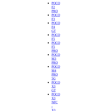
POCO
F2
PRO
POCO
F3
POCO
F4
GT
POCO
F5
POCO
F5
PRO
POCO
M3
PRO
POCO
M4
PRO
5G
POCO
X3
GT
POCO
X3
NFC
-
X3