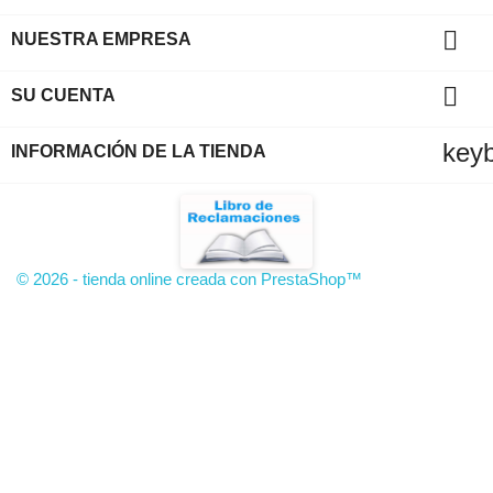

NUESTRA EMPRESA

SU CUENTA
key
INFORMACIÓN DE LA TIENDA
© 2026 - tienda online creada con PrestaShop™