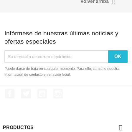

Volver arriba
Debe iniciar sesión para guardar productos en su lista de deseo
Infórmese de nuestras últimas noticias y
Cancelar
Iniciar se
ofertas especiales
Puede darse de baja en cualquier momento. Para ello, consulte nuestra
información de contacto en el aviso legal.
Facebook
Twitter
YouTube
Instagram

PRODUCTOS