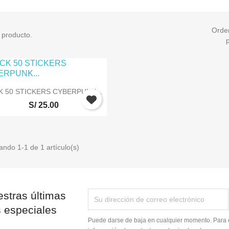
IPHONE 13
IPHONE 13 MINI
Orde
 producto.
IPHONE 13 PRO
IPHONE 13 PRO MAX
iciar sesión

Vista rápida
K 50 STICKERS CYBERPUNK...
S/ 25.00
e iniciar sesión para guardar productos en su lista de deseos.
ando 1-1 de 1 artículo(s)
Cancelar
Iniciar sesión
stras últimas
s especiales
Puede darse de baja en cualquier momento. Para e