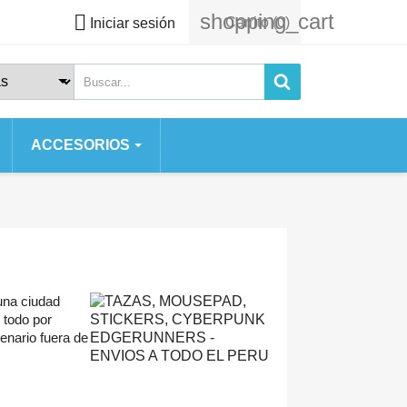
shopping_cart

Carrito
(0)
Iniciar sesión
ACCESORIOS
 SERIES
 SE
S
 2020
 una ciudad
S 7 PLUS
 todo por
enario fuera de
AX