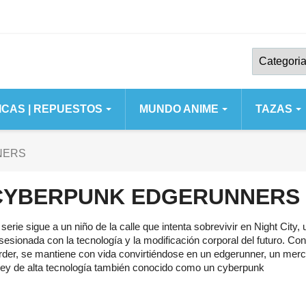
MICAS | REPUESTOS
MUNDO ANIME
TAZAS
ERIES
IPHONE 11 12 13 SERIES
IPHONE 6 7 8 X
NERS
IPHONE 11
IPHONE 5 - 5S
CYBERPUNK EDGERUNNERS
US
IPHONE 11 PRO
IPHONE 6 PLU
O
IPHONE 11 PRO MAX
IPHONE 7 8 SE
 serie sigue a un niño de la calle que intenta sobrevivir en Night City,
O MAX
IPHONE 12
IPHONE 8 PLU
sesionada con la tecnología y la modificación corporal del futuro. Con
rder, se mantiene con vida convirtiéndose en un edgerunner, un merc
US
IPHONE 12 MINI
IPHONE X XS
 ley de alta tecnología también conocido como un cyberpunk
O
IPHONE 12 PRO
IPHONE XR
O MAX
IPHONE 12 PRO MAX
IPHONE XS M