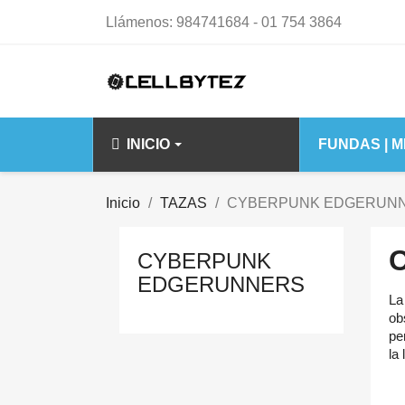
Llámenos:
984741684 - 01 754 3864
INICIO
FUNDAS | 
IPHONE 14 15 S
Inicio
TAZAS
CYBERPUNK EDGERUN
IPHONE 14
CYBERPUNK
IPHONE 14 PL
EDGERUNNERS
IPHONE 14 PR
La
IPHONE 14 PR
ob
pe
IPHONE 15 PL
la
IPHONE 15 PR
IPHONE 15 PR