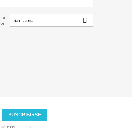
nar

Seleccionar
por:
×
llo, consulte nuestra