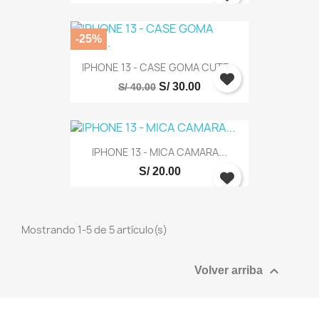
Debe iniciar sesión para guardar productos en su
-25%
lista de deseos.
IPHONE 13 - CASE GOMA CUTE...
S/ 30.00
S/ 40.00
Cancelar
Iniciar sesión
IPHONE 13 - MICA CAMARA...
S/ 20.00
Mostrando 1-5 de 5 artículo(s)

Volver arriba