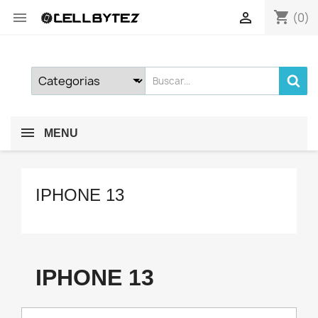
shopping_cart


(0)
MENU
IPHONE 13
IPHONE 13