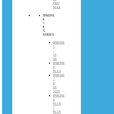
PRO
MAX
IPHONE
6
7
8
X
SERIES
IPHONE
5
-
5S
SE
IPHONE
6
PLUS
IPHONE
7
8
SE
2020
IPHONE
8
PLUS
7
PLUS