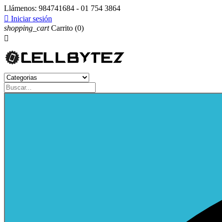
Llámenos:
984741684 - 01 754 3864

Iniciar sesión
shopping_cart
Carrito
(0)
