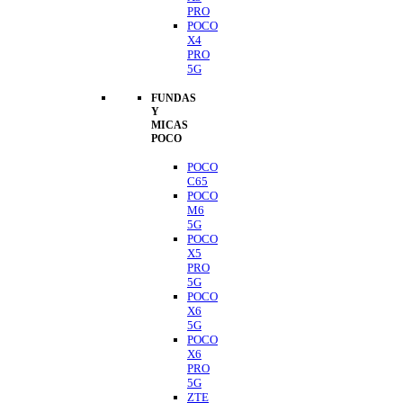
PRO
POCO
X4
PRO
5G
FUNDAS
Y
MICAS
POCO
POCO
C65
POCO
M6
5G
POCO
X5
PRO
5G
POCO
X6
5G
POCO
X6
PRO
5G
ZTE