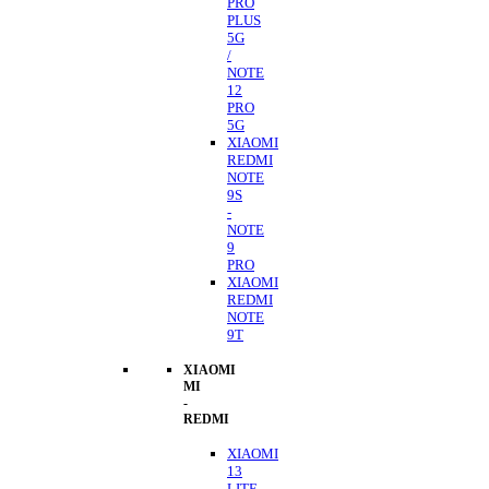
PRO
PLUS
5G
/
NOTE
12
PRO
5G
XIAOMI
REDMI
NOTE
9S
-
NOTE
9
PRO
XIAOMI
REDMI
NOTE
9T
XIAOMI
MI
-
REDMI
XIAOMI
13
LITE