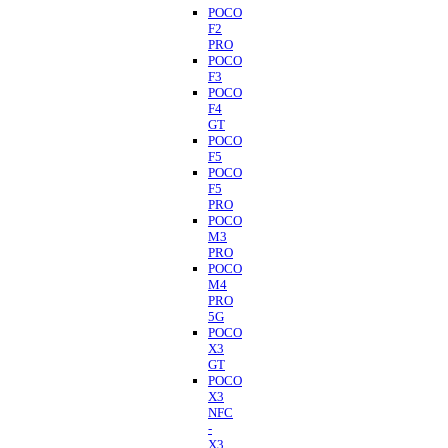
POCO
F2
PRO
POCO
F3
POCO
F4
GT
POCO
F5
POCO
F5
PRO
POCO
M3
PRO
POCO
M4
PRO
5G
POCO
X3
GT
POCO
X3
NFC
-
X3