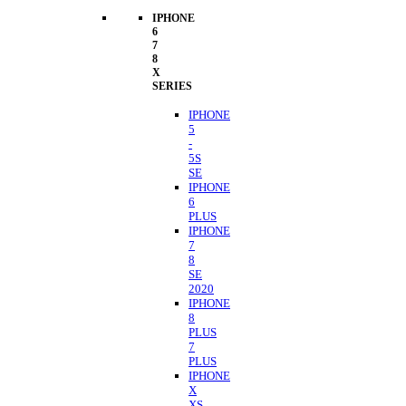
IPHONE
6
7
8
X
SERIES
IPHONE
5
-
5S
SE
IPHONE
6
PLUS
IPHONE
7
8
SE
2020
IPHONE
8
PLUS
7
PLUS
IPHONE
X
XS