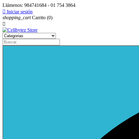
Llámenos:
984741684 - 01 754 3864

Iniciar sesión
shopping_cart
Carrito
(0)
