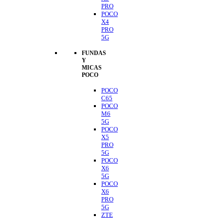
PRO
POCO
X4
PRO
5G
FUNDAS
Y
MICAS
POCO
POCO
C65
POCO
M6
5G
POCO
X5
PRO
5G
POCO
X6
5G
POCO
X6
PRO
5G
ZTE