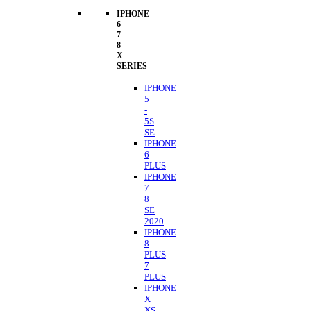
IPHONE
6
7
8
X
SERIES
IPHONE
5
-
5S
SE
IPHONE
6
PLUS
IPHONE
7
8
SE
2020
IPHONE
8
PLUS
7
PLUS
IPHONE
X
XS