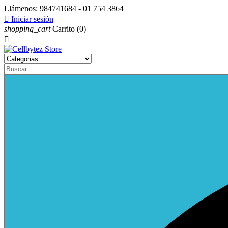
Llámenos:
984741684 - 01 754 3864

Iniciar sesión
shopping_cart
Carrito
(0)
