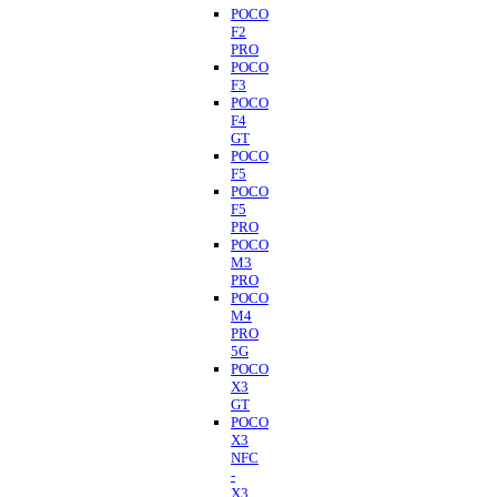
POCO
F2
PRO
POCO
F3
POCO
F4
GT
POCO
F5
POCO
F5
PRO
POCO
M3
PRO
POCO
M4
PRO
5G
POCO
X3
GT
POCO
X3
NFC
-
X3