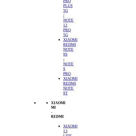
PRO
PLUS
5G
/
NOTE
12
PRO
5G
XIAOMI
REDMI
NOTE
9S
-
NOTE
9
PRO
XIAOMI
REDMI
NOTE
9T
XIAOMI
MI
-
REDMI
XIAOMI
13
LITE