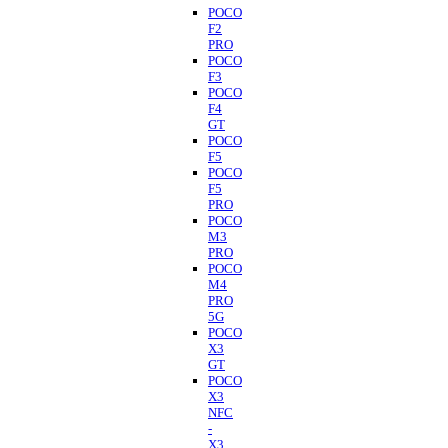
POCO
F2
PRO
POCO
F3
POCO
F4
GT
POCO
F5
POCO
F5
PRO
POCO
M3
PRO
POCO
M4
PRO
5G
POCO
X3
GT
POCO
X3
NFC
-
X3