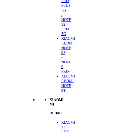
PRO
PLUS
5G
/
NOTE
12
PRO
5G
XIAOMI
REDMI
NOTE
9S
-
NOTE
9
PRO
XIAOMI
REDMI
NOTE
9T
XIAOMI
MI
-
REDMI
XIAOMI
13
LITE