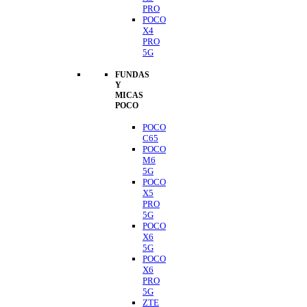
PRO
POCO
X4
PRO
5G
FUNDAS
Y
MICAS
POCO
POCO
C65
POCO
M6
5G
POCO
X5
PRO
5G
POCO
X6
5G
POCO
X6
PRO
5G
ZTE