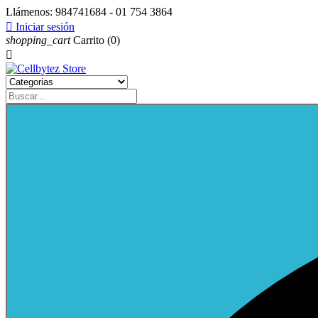
Llámenos:
984741684 - 01 754 3864

Iniciar sesión
shopping_cart
Carrito
(0)
