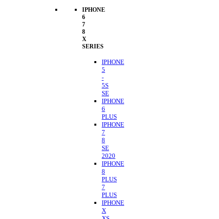
IPHONE
6
7
8
X
SERIES
IPHONE
5
-
5S
SE
IPHONE
6
PLUS
IPHONE
7
8
SE
2020
IPHONE
8
PLUS
7
PLUS
IPHONE
X
XS