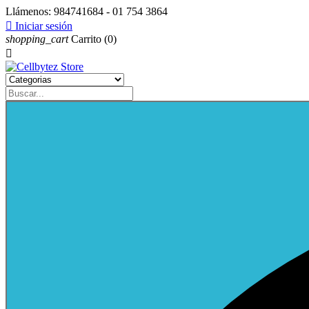
Llámenos:
984741684 - 01 754 3864

Iniciar sesión
shopping_cart
Carrito
(0)
