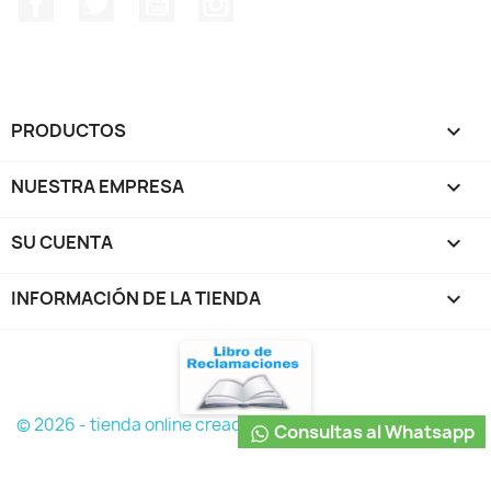
PRODUCTOS

NUESTRA EMPRESA

SU CUENTA

INFORMACIÓN DE LA TIENDA
keyboard_arrow_down
© 2026 - tienda online creada con PrestaShop™
Consultas al Whatsapp