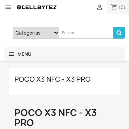
shopping_cart


(0)
MENU
POCO X3 NFC - X3 PRO
POCO X3 NFC - X3
PRO