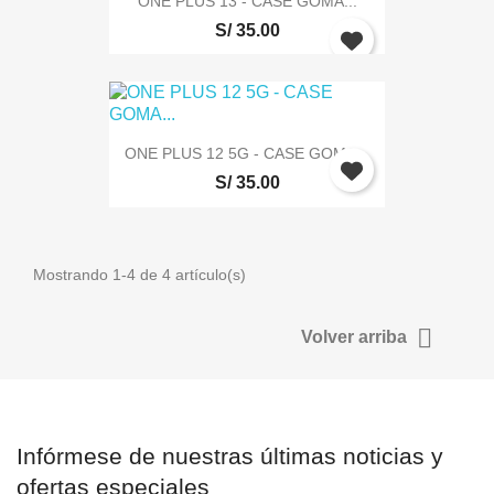
ONE PLUS 13 - CASE GOMA...
S/ 35.00
Debe iniciar sesión para guardar productos en su lista de deseo
Cancelar
Iniciar se
ONE PLUS 12 5G - CASE GOMA...
S/ 35.00
Mostrando 1-4 de 4 artículo(s)

Volver arriba
Infórmese de nuestras últimas noticias y
ofertas especiales