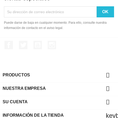
Puede darse de baja en cualquier momento. Para ello, consulte nuestra
información de contacto en el aviso legal.
Facebook
Twitter
YouTube
Instagram

PRODUCTOS

NUESTRA EMPRESA

SU CUENTA
key
INFORMACIÓN DE LA TIENDA