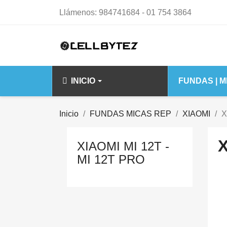
Llámenos:
984741684 - 01 754 3864
INICIO
FUNDAS | 
IPHONE 14 15 S
Inicio
FUNDAS MICAS REP
XIAOMI
X
IPHONE 14
X
XIAOMI MI 12T -
IPHONE 14 PL
MI 12T PRO
IPHONE 14 PR
IPHONE 14 PR
IPHONE 15 PL
IPHONE 15 PR
IPHONE 15 PR