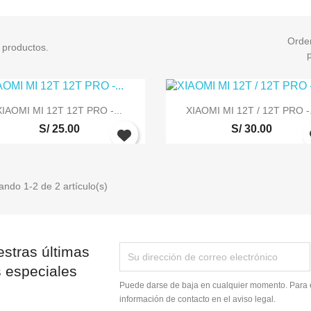
IPHONE 13
IPHONE 13 MINI
Orde
 productos.
IPHONE 13 PRO
IPHONE 13 PRO MAX


Vista rápida
Vista rápida
iciar sesión
XIAOMI MI 12T 12T PRO -...
XIAOMI MI 12T / 12T PRO -.
S/ 25.00
S/ 30.00
e iniciar sesión para guardar productos en su lista de deseos.
ando 1-2 de 2 artículo(s)
Cancelar
Iniciar sesión
stras últimas
s especiales
Puede darse de baja en cualquier momento. Para e
información de contacto en el aviso legal.