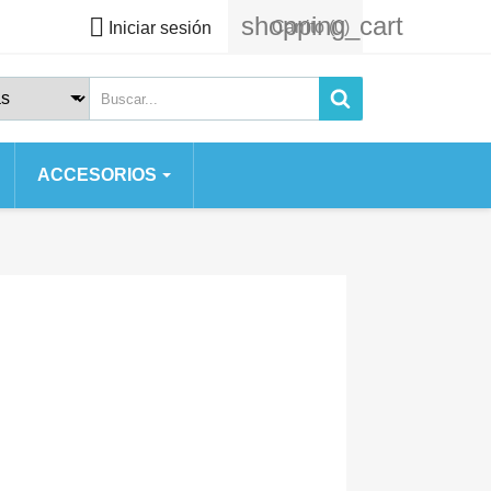
shopping_cart

Carrito
(0)
Iniciar sesión
ACCESORIOS
 SERIES
 SE
S
 2020
S 7 PLUS
AX