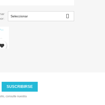
nar

Seleccionar
por:
×
..
llo, consulte nuestra