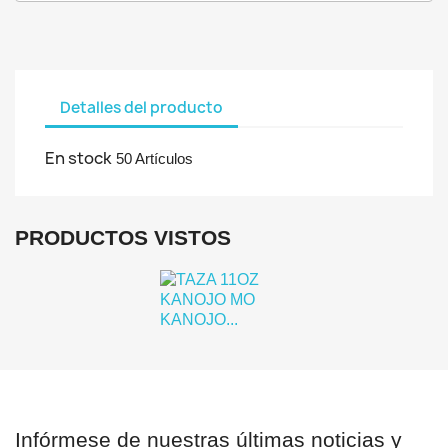
Debe iniciar sesión para guardar productos en su lista de deseo
Detalles del producto
Cancelar
Iniciar se
En stock
50 Artículos
PRODUCTOS VISTOS
Infórmese de nuestras últimas noticias y