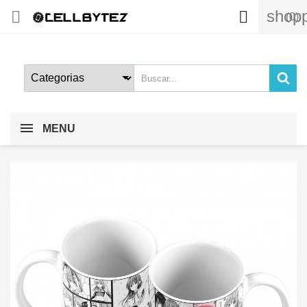
shopp


(0)
MENU