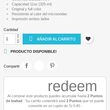
Capacidad 11oz (325 ml)
Original y full color
Resistente al calor del microondas
Impresión ambos lados
Cantidad

AÑADIR AL CARRITO

PRODUCTO DISPONIBLE!
Compartir
redeem
Al comprar este producto puedes acumular hasta
2
Puntos
de lealtad
. Su carrito contendrá total
2
Puntos
que se puede
convertir en un cupón de
S/ 0.40
.
Iniciar sesión