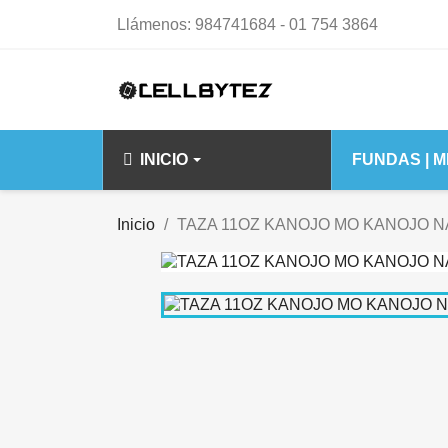
Llámenos:
984741684 - 01 754 3864
INICIO
FUNDAS | 
IPHONE 14 15 S
Inicio
TAZA 11OZ KANOJO MO KANOJO N
IPHONE 14
IPHONE 14 PL
IPHONE 14 PR
IPHONE 14 PR
IPHONE 15 PL
IPHONE 15 PR
IPHONE 15 PR