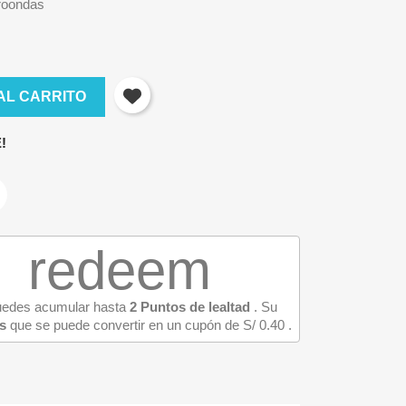
croondas
AL CARRITO
!
redeem
puedes acumular hasta
2
Puntos de lealtad
. Su
s
que se puede convertir en un cupón de
S/ 0.40
.
×