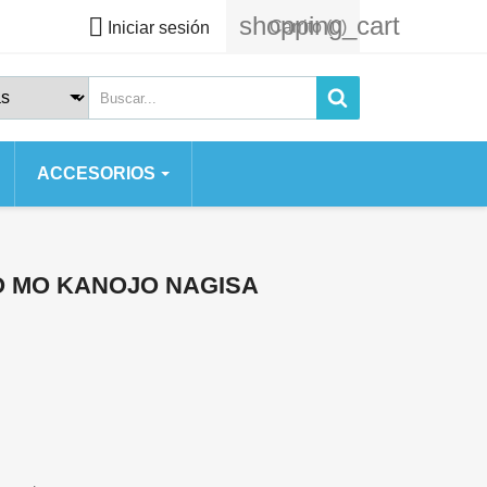
shopping_cart

Carrito
(0)
Iniciar sesión
ACCESORIOS
 SERIES
 SE
O MO KANOJO NAGISA
S
 2020
S 7 PLUS
AX