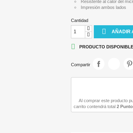
Resistente al calor del mi
IPHONE 13
Impresión ambos lados
IPHONE 13 MINI
Cantidad
IPHONE 13 PRO

IPHONE 13 PRO MAX
AÑADIR 

PRODUCTO DISPONIBLE
Compartir
Al comprar este producto 
carrito contendrá total
2
Punto
iciar sesión
e iniciar sesión para guardar productos en su lista de deseos.