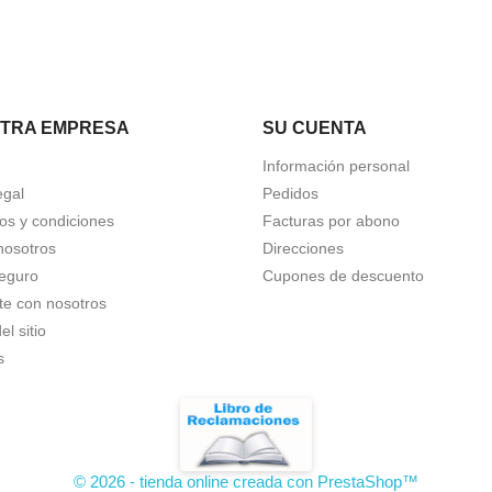
TRA EMPRESA
SU CUENTA
Información personal
egal
Pedidos
os y condiciones
Facturas por abono
nosotros
Direcciones
eguro
Cupones de descuento
te con nosotros
l sitio
s
© 2026 - tienda online creada con PrestaShop™