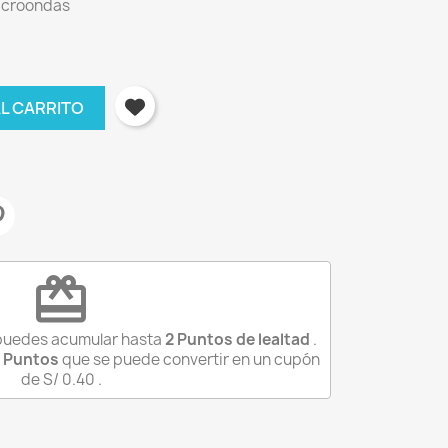
microondas
AL CARRITO
!
redeem
 puedes acumular hasta
2
Puntos de lealtad
.
Puntos
que se puede convertir en un cupón
de
S/ 0.40
.
×