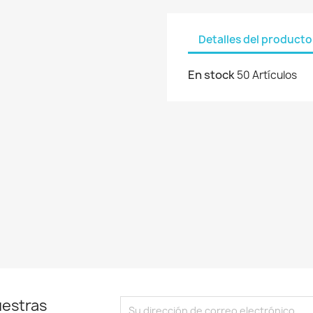
be iniciar sesión para guardar productos en su lista de deseos.
Detalles del producto
En stock
50 Artículos
Cancelar
Iniciar sesión
uestras