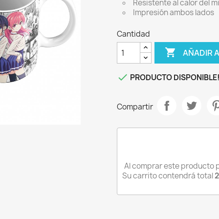
Resistente al calor del 
IPHONE 13
Impresión ambos lados
IPHONE 13 MINI
Cantidad
IPHONE 13 PRO

AÑADIR 
IPHONE 13 PRO MAX

PRODUCTO DISPONIBLE
Compartir
Al comprar este producto
Su carrito contendrá total
2
niciar sesión