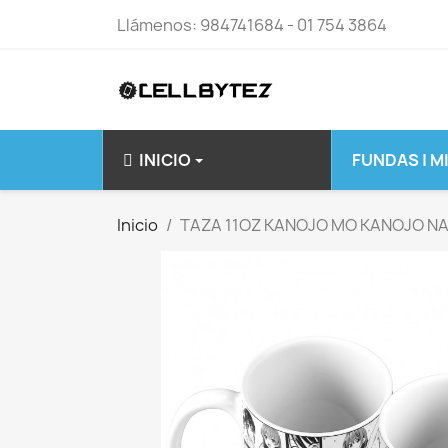
Llámenos:
984741684 - 01 754 3864
INICIO
FUNDAS | M
IPHONE 14 15 S
Inicio
TAZA 11OZ KANOJO MO KANOJO NAG
IPHONE 14
IPHONE 14 PLU
IPHONE 14 PRO
IPHONE 14 PRO
IPHONE 15 PLU
IPHONE 15 PRO
IPHONE 15 PRO