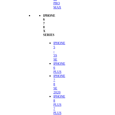
PRO
MAX
IPHONE
6
7
8
X
SERIES
IPHONE
5
-
5S
SE
IPHONE
6
PLUS
IPHONE
7
8
SE
2020
IPHONE
8
PLUS
7
PLUS