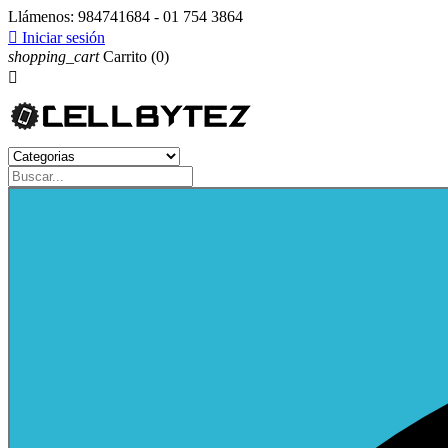
Llámenos:
984741684 - 01 754 3864

Iniciar sesión
shopping_cart
Carrito
(0)
