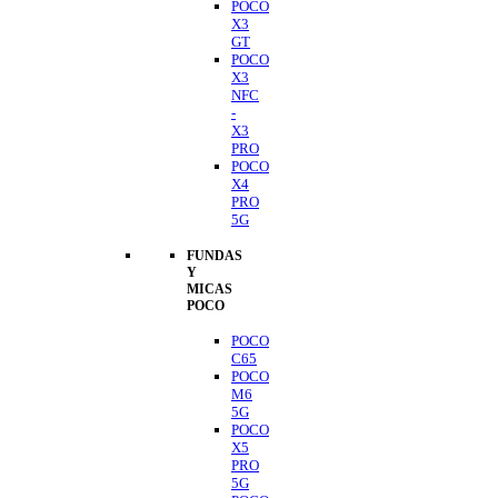
POCO
X3
GT
POCO
X3
NFC
-
X3
PRO
POCO
X4
PRO
5G
FUNDAS
Y
MICAS
POCO
POCO
C65
POCO
M6
5G
POCO
X5
PRO
5G