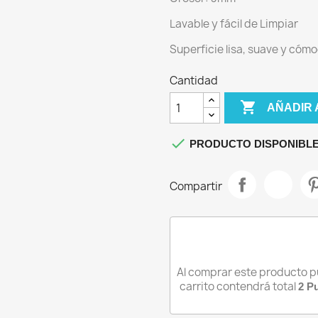
IPHONE 13
Lavable y fácil de Limpiar
IPHONE 13 MINI
Superficie lisa, suave y cómo
IPHONE 13 PRO
IPHONE 13 PRO MAX
Cantidad

AÑADIR 

PRODUCTO DISPONIBLE
Compartir
Al comprar este producto 
carrito contendrá total
2
Pu
iciar sesión