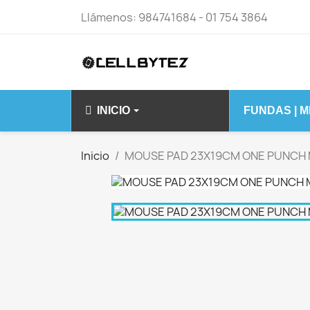
Llámenos:
984741684 - 01 754 3864
INICIO
FUNDAS | 
IPHONE 14 15 S
Inicio
MOUSE PAD 23X19CM ONE PUNCH
IPHONE 14
IPHONE 14 PLU
IPHONE 14 PRO
IPHONE 14 PRO
IPHONE 15 PLU
IPHONE 15 PRO
IPHONE 15 PRO