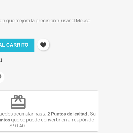
da que mejora la precisión al usar el Mouse
AL CARRITO
!
redeem
puedes acumular hasta
. Su
2
Puntos de lealtad
×
que se puede convertir en un cupón de
ntos
S/ 0.40
.