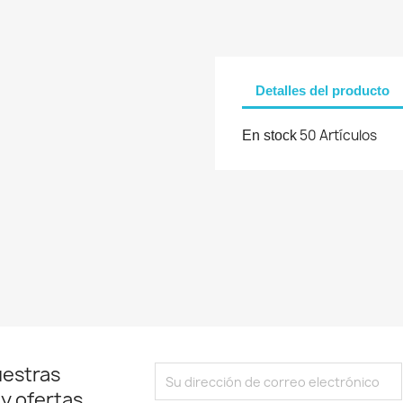
be iniciar sesión para guardar productos en su lista de deseos.
Detalles del producto
Cancelar
Iniciar sesión
50 Artículos
En stock
uestras
 y ofertas