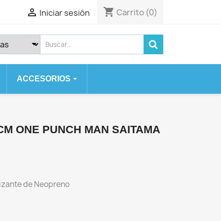
shopping_cart

Carrito
(0)
Iniciar sesión
ACCESORIOS
 SERIES
SE
CM ONE PUNCH MAN SAITAMA
 2020
 7 PLUS
izante de Neopreno
X