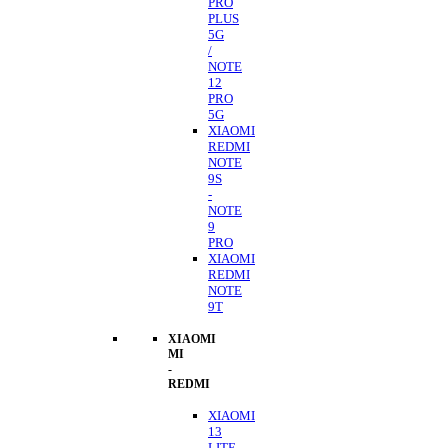
PRO
PLUS
5G
/
NOTE
12
PRO
5G
XIAOMI
REDMI
NOTE
9S
-
NOTE
9
PRO
XIAOMI
REDMI
NOTE
9T
XIAOMI
MI
-
REDMI
XIAOMI
13
LITE