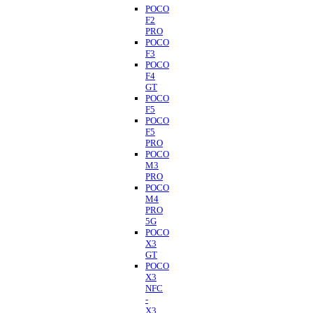
POCO
F2
PRO
POCO
F3
POCO
F4
GT
POCO
F5
POCO
F5
PRO
POCO
M3
PRO
POCO
M4
PRO
5G
POCO
X3
GT
POCO
X3
NFC
-
X3