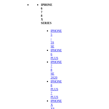
IPHONE
6
7
8
X
SERIES
IPHONE
5
-
5S
SE
IPHONE
6
PLUS
IPHONE
7
8
SE
2020
IPHONE
8
PLUS
7
PLUS
IPHONE
X
XS