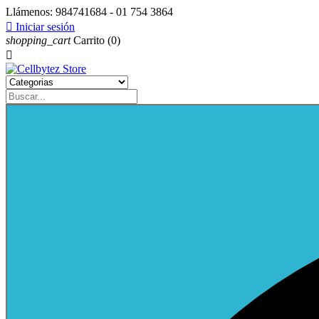
Llámenos:
984741684 - 01 754 3864

Iniciar sesión
shopping_cart
Carrito
(0)
