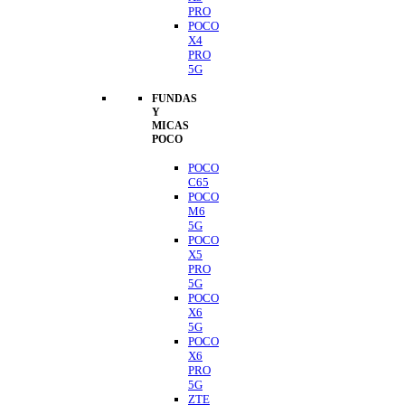
PRO
POCO
X4
PRO
5G
FUNDAS
Y
MICAS
POCO
POCO
C65
POCO
M6
5G
POCO
X5
PRO
5G
POCO
X6
5G
POCO
X6
PRO
5G
ZTE