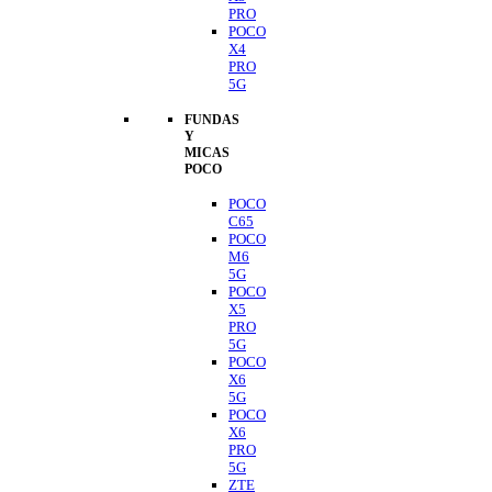
PRO
POCO
X4
PRO
5G
FUNDAS
Y
MICAS
POCO
POCO
C65
POCO
M6
5G
POCO
X5
PRO
5G
POCO
X6
5G
POCO
X6
PRO
5G
ZTE