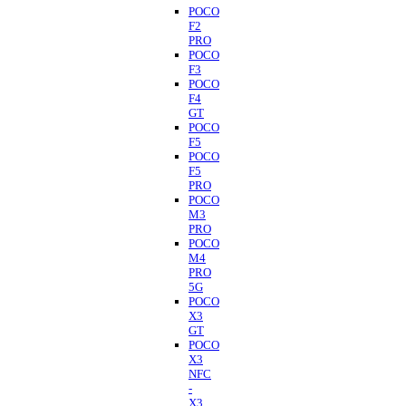
POCO
F2
PRO
POCO
F3
POCO
F4
GT
POCO
F5
POCO
F5
PRO
POCO
M3
PRO
POCO
M4
PRO
5G
POCO
X3
GT
POCO
X3
NFC
-
X3