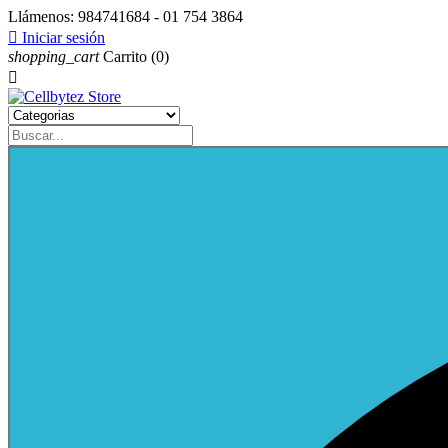
Llámenos:
984741684 - 01 754 3864

Iniciar sesión
shopping_cart
Carrito
(0)
