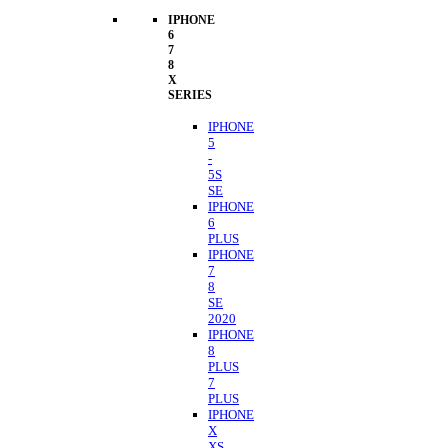
IPHONE
6
7
8
X
SERIES
IPHONE
5
-
5S
SE
IPHONE
6
PLUS
IPHONE
7
8
SE
2020
IPHONE
8
PLUS
7
PLUS
IPHONE
X
XS