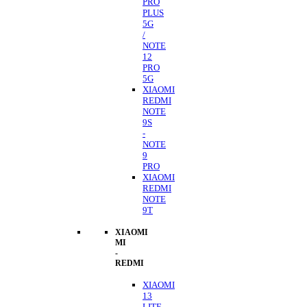
PRO
PLUS
5G
/
NOTE
12
PRO
5G
XIAOMI
REDMI
NOTE
9S
-
NOTE
9
PRO
XIAOMI
REDMI
NOTE
9T
XIAOMI
MI
-
REDMI
XIAOMI
13
LITE