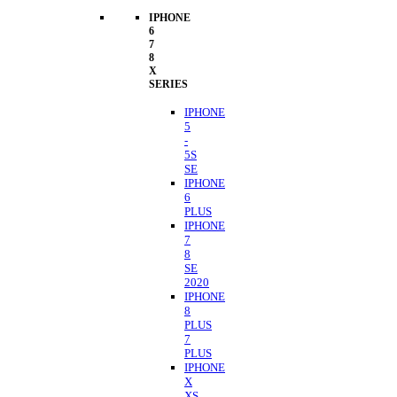
IPHONE
6
7
8
X
SERIES
IPHONE
5
-
5S
SE
IPHONE
6
PLUS
IPHONE
7
8
SE
2020
IPHONE
8
PLUS
7
PLUS
IPHONE
X
XS