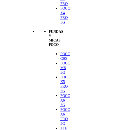
PRO
POCO
X4
PRO
5G
FUNDAS
Y
MICAS
POCO
POCO
C65
POCO
M6
5G
POCO
X5
PRO
5G
POCO
X6
5G
POCO
X6
PRO
5G
ZTE