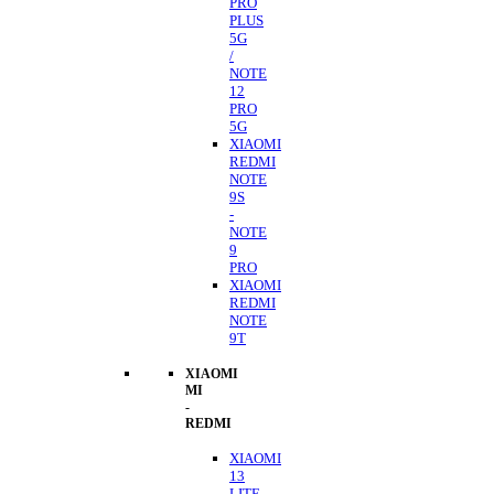
PRO
PLUS
5G
/
NOTE
12
PRO
5G
XIAOMI
REDMI
NOTE
9S
-
NOTE
9
PRO
XIAOMI
REDMI
NOTE
9T
XIAOMI
MI
-
REDMI
XIAOMI
13
LITE