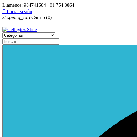
Llámenos:
984741684 - 01 754 3864

Iniciar sesión
shopping_cart
Carrito
(0)
