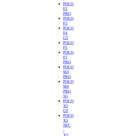
POCO
F2
PRO
POCO
F3
POCO
F4
GT
POCO
F5
POCO
F5
PRO
POCO
M3
PRO
POCO
M4
PRO
5G
POCO
X3
GT
POCO
X3
NFC
-
X3