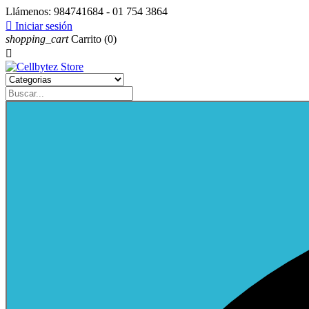
Llámenos:
984741684 - 01 754 3864

Iniciar sesión
shopping_cart
Carrito
(0)
