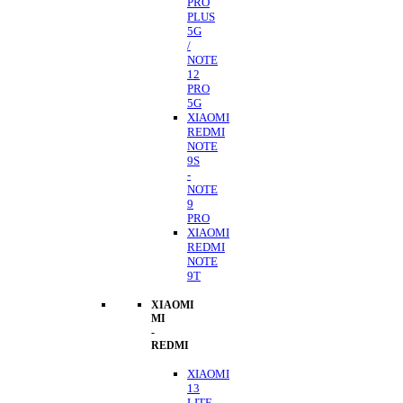
PRO
PLUS
5G
/
NOTE
12
PRO
5G
XIAOMI
REDMI
NOTE
9S
-
NOTE
9
PRO
XIAOMI
REDMI
NOTE
9T
XIAOMI
MI
-
REDMI
XIAOMI
13
LITE