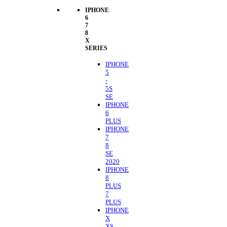
IPHONE
6
7
8
X
SERIES
IPHONE
5
-
5S
SE
IPHONE
6
PLUS
IPHONE
7
8
SE
2020
IPHONE
8
PLUS
7
PLUS
IPHONE
X
XS