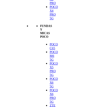
PRO
POCO
X4
PRO
5G
FUNDAS
Y
MICAS
POCO
POCO
C65
POCO
M6
5G
POCO
X5
PRO
5G
POCO
X6
5G
POCO
X6
PRO
5G
ZTE