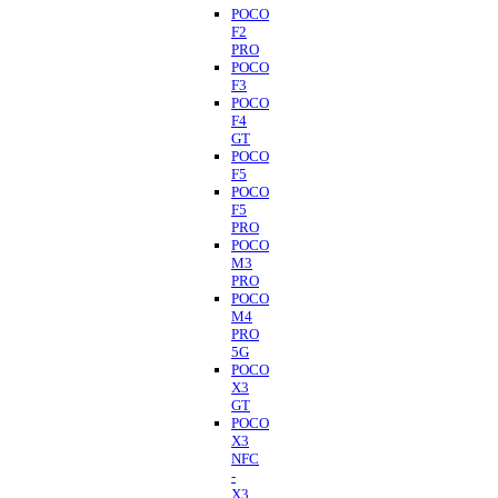
POCO
F2
PRO
POCO
F3
POCO
F4
GT
POCO
F5
POCO
F5
PRO
POCO
M3
PRO
POCO
M4
PRO
5G
POCO
X3
GT
POCO
X3
NFC
-
X3