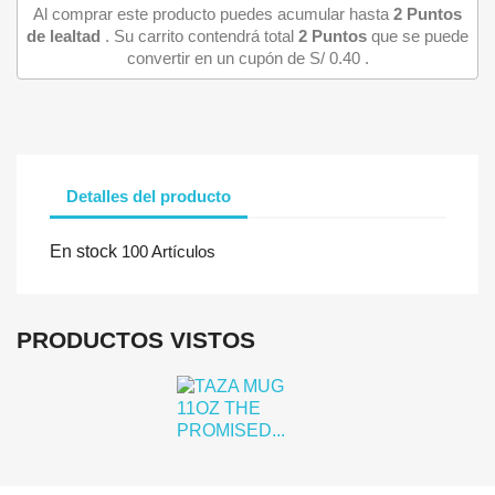
Al comprar este producto puedes acumular hasta
2
Puntos
de lealtad
. Su carrito contendrá total
2
Puntos
que se puede
convertir en un cupón de
S/ 0.40
.
Detalles del producto
Iniciar sesión
En stock
100 Artículos
Debe iniciar sesión para guardar productos en su lista de deseo
PRODUCTOS VISTOS
Cancelar
Iniciar se