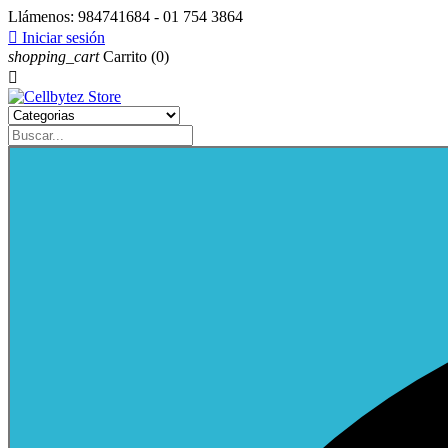
Llámenos:
984741684 - 01 754 3864

Iniciar sesión
shopping_cart
Carrito
(0)
