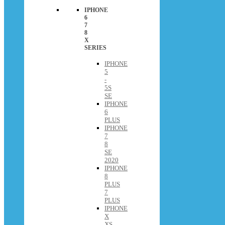
IPHONE
6
7
8
X
SERIES
IPHONE
5
-
5S
SE
IPHONE
6
PLUS
IPHONE
7
8
SE
2020
IPHONE
8
PLUS
7
PLUS
IPHONE
X
XS