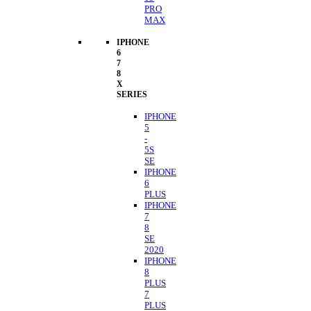
PRO
MAX
IPHONE
6
7
8
X
SERIES
IPHONE
5
-
5S
SE
IPHONE
6
PLUS
IPHONE
7
8
SE
2020
IPHONE
8
PLUS
7
PLUS