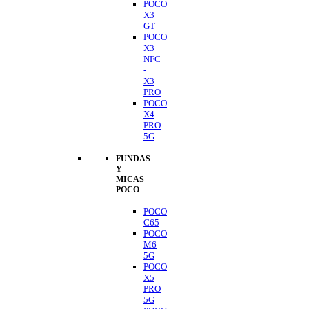
POCO
X3
GT
POCO
X3
NFC
-
X3
PRO
POCO
X4
PRO
5G
FUNDAS
Y
MICAS
POCO
POCO
C65
POCO
M6
5G
POCO
X5
PRO
5G