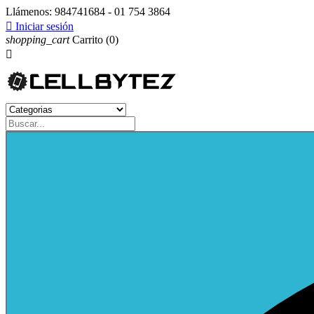
Llámenos:
984741684 - 01 754 3864

Iniciar sesión
shopping_cart
Carrito
(0)
