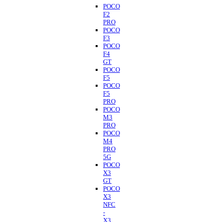
POCO
F2
PRO
POCO
F3
POCO
F4
GT
POCO
F5
POCO
F5
PRO
POCO
M3
PRO
POCO
M4
PRO
5G
POCO
X3
GT
POCO
X3
NFC
-
X3