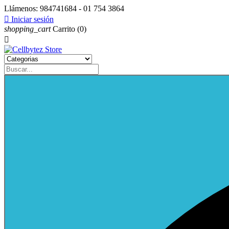
Llámenos:
984741684 - 01 754 3864

Iniciar sesión
shopping_cart
Carrito
(0)
