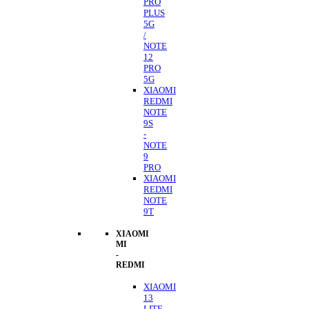
PRO
PLUS
5G
/
NOTE
12
PRO
5G
XIAOMI
REDMI
NOTE
9S
-
NOTE
9
PRO
XIAOMI
REDMI
NOTE
9T
XIAOMI
MI
-
REDMI
XIAOMI
13
LITE