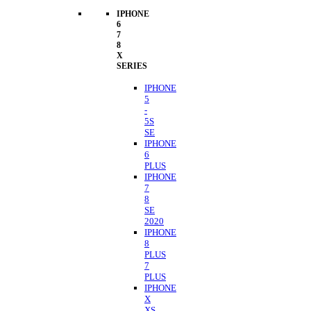
IPHONE
6
7
8
X
SERIES
IPHONE
5
-
5S
SE
IPHONE
6
PLUS
IPHONE
7
8
SE
2020
IPHONE
8
PLUS
7
PLUS
IPHONE
X
XS