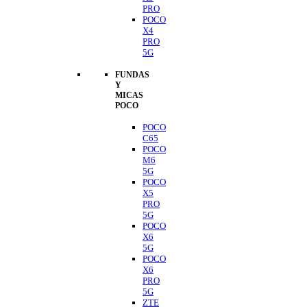
PRO
POCO
X4
PRO
5G
FUNDAS
Y
MICAS
POCO
POCO
C65
POCO
M6
5G
POCO
X5
PRO
5G
POCO
X6
5G
POCO
X6
PRO
5G
ZTE