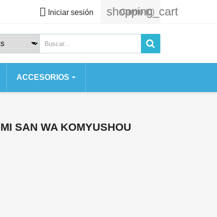
shopping_cart

Carrito
(0)
Iniciar sesión
ACCESORIOS
 SERIES
 SE
OMI SAN WA KOMYUSHOU
S
 2020
S 7 PLUS
AX