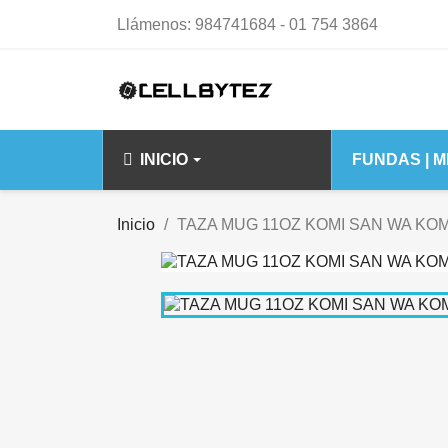
Llámenos:
984741684 - 01 754 3864
INICIO
FUNDAS | 
IPHONE 14 15 S
Inicio
TAZA MUG 11OZ KOMI SAN WA K
IPHONE 14
IPHONE 14 PL
IPHONE 14 PR
IPHONE 14 PR
IPHONE 15 PL
IPHONE 15 PR
IPHONE 15 PR