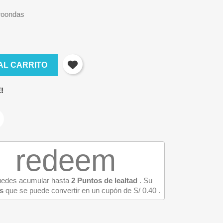
croondas
AL CARRITO
!
redeem
puedes acumular hasta
2
Puntos de lealtad
. Su
×
s
que se puede convertir en un cupón de
S/ 0.40
.