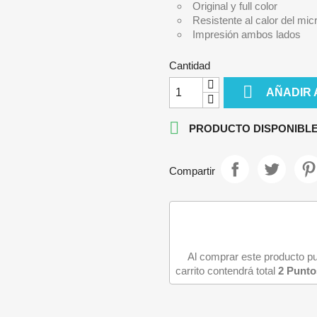
Original y full color
IPHONE 13
Resistente al calor del mi
IPHONE 13 MINI
Impresión ambos lados
IPHONE 13 PRO
Cantidad
IPHONE 13 PRO MAX

AÑADIR 

PRODUCTO DISPONIBLE
Compartir
Al comprar este producto 
carrito contendrá total
2
Punto
iciar sesión
e iniciar sesión para guardar productos en su lista de deseos.