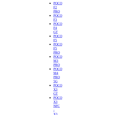
POCO
F2
PRO
POCO
F3
POCO
F4
GT
POCO
F5
POCO
F5
PRO
POCO
M3
PRO
POCO
M4
PRO
5G
POCO
X3
GT
POCO
X3
NFC
-
X3