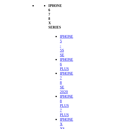
IPHONE
6
7
8
X
SERIES
IPHONE
5
-
5S
SE
IPHONE
6
PLUS
IPHONE
7
8
SE
2020
IPHONE
8
PLUS
7
PLUS
IPHONE
X
XS