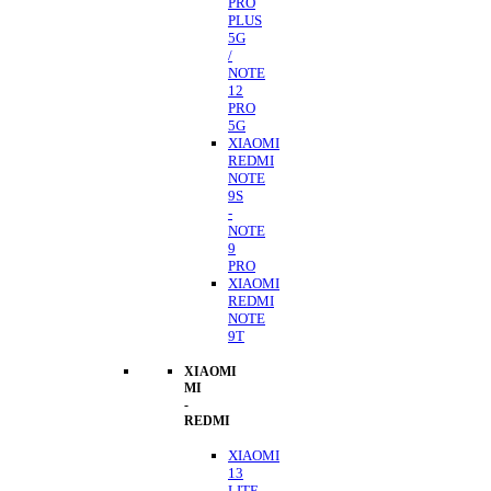
PRO
PLUS
5G
/
NOTE
12
PRO
5G
XIAOMI
REDMI
NOTE
9S
-
NOTE
9
PRO
XIAOMI
REDMI
NOTE
9T
XIAOMI
MI
-
REDMI
XIAOMI
13
LITE