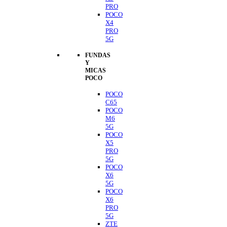
PRO
POCO
X4
PRO
5G
FUNDAS
Y
MICAS
POCO
POCO
C65
POCO
M6
5G
POCO
X5
PRO
5G
POCO
X6
5G
POCO
X6
PRO
5G
ZTE