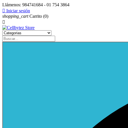
Llámenos:
984741684 - 01 754 3864

Iniciar sesión
shopping_cart
Carrito
(0)
