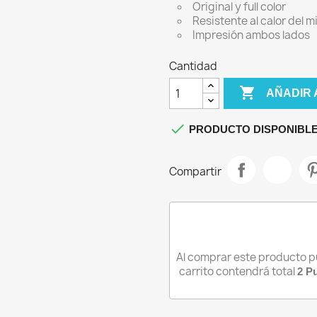
Original y full color
IPHONE 13
Resistente al calor del 
IPHONE 13 MINI
Impresión ambos lados
IPHONE 13 PRO
Cantidad
IPHONE 13 PRO MAX

AÑADIR 

PRODUCTO DISPONIBLE
Compartir
Al comprar este producto 
carrito contendrá total
2
Pu
iciar sesión