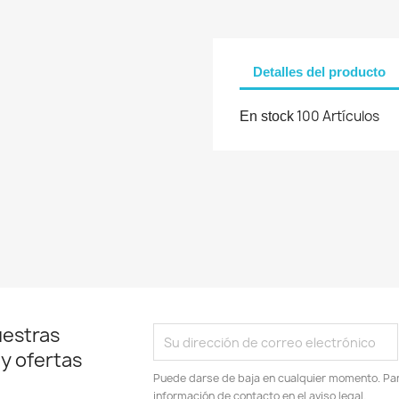
be iniciar sesión para guardar productos en su lista de deseos.
Detalles del producto
Cancelar
Iniciar sesión
100 Artículos
En stock
uestras
 y ofertas
Puede darse de baja en cualquier momento. Para
información de contacto en el aviso legal.