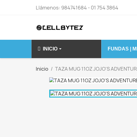
Llámenos:
984741684 - 01 754 3864
INICIO
FUNDAS | 
IPHONE 14 15 S
Inicio
TAZA MUG 11OZ JOJO'S ADVENTUR
IPHONE 14
IPHONE 14 PLU
IPHONE 14 PRO
IPHONE 14 PRO
IPHONE 15 PLU
IPHONE 15 PRO
IPHONE 15 PRO