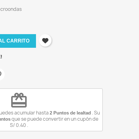
microondas
AL CARRITO
!
redeem
puedes acumular hasta
. Su
2
Puntos de lealtad
×
que se puede convertir en un cupón de
ntos
S/ 0.40
.