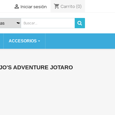
shopping_cart

Carrito
(0)
Iniciar sesión
ACCESORIOS
 SERIES
SE
OJO'S ADVENTURE JOTARO
 2020
 7 PLUS
X
)