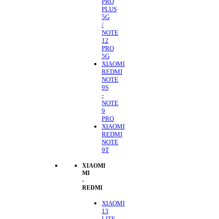
PRO
PLUS
5G
/
NOTE
12
PRO
5G
XIAOMI
REDMI
NOTE
9S
-
NOTE
9
PRO
XIAOMI
REDMI
NOTE
9T
XIAOMI
MI
-
REDMI
XIAOMI
13
LITE