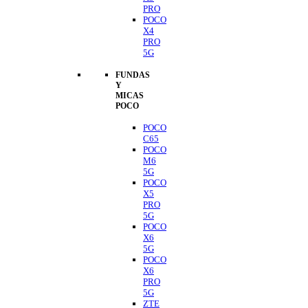
PRO
POCO
X4
PRO
5G
FUNDAS
Y
MICAS
POCO
POCO
C65
POCO
M6
5G
POCO
X5
PRO
5G
POCO
X6
5G
POCO
X6
PRO
5G
ZTE