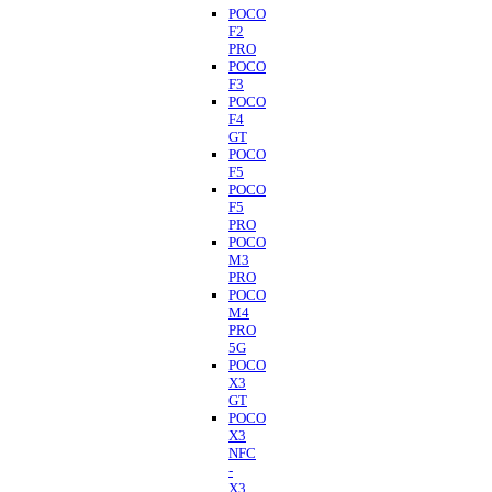
POCO
F2
PRO
POCO
F3
POCO
F4
GT
POCO
F5
POCO
F5
PRO
POCO
M3
PRO
POCO
M4
PRO
5G
POCO
X3
GT
POCO
X3
NFC
-
X3