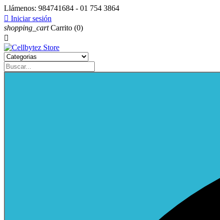
Llámenos:
984741684 - 01 754 3864

Iniciar sesión
shopping_cart
Carrito
(0)
