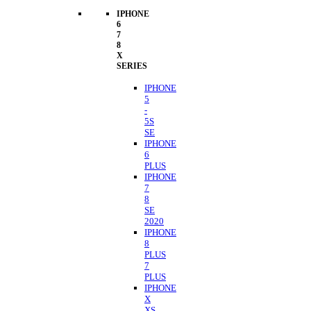
IPHONE
6
7
8
X
SERIES
IPHONE
5
-
5S
SE
IPHONE
6
PLUS
IPHONE
7
8
SE
2020
IPHONE
8
PLUS
7
PLUS
IPHONE
X
XS