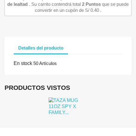
de lealtad
. Su carrito contendrá total
2
Puntos
que se puede
convertir en un cupón de
S/ 0.40
.
Detalles del producto
Iniciar sesión
En stock
50 Artículos
Debe iniciar sesión para guardar productos en su lista de deseo
PRODUCTOS VISTOS
Cancelar
Iniciar se