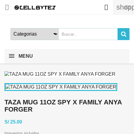
shopp


(0)
MENU
TAZA MUG 11OZ SPY X FAMILY ANYA
FORGER
S/ 25.00
Impuestos incluidos