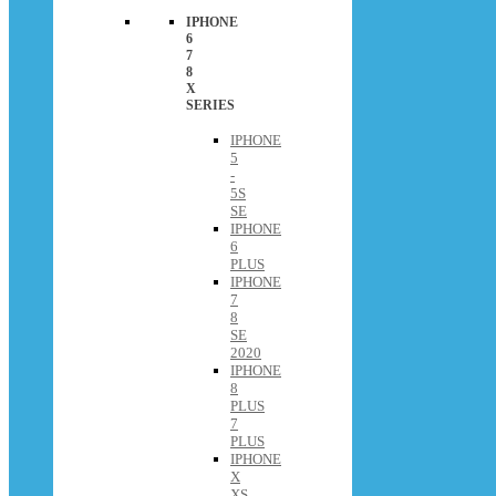
IPHONE
6
7
8
X
SERIES
IPHONE
5
-
5S
SE
IPHONE
6
PLUS
IPHONE
7
8
SE
2020
IPHONE
8
PLUS
7
PLUS
IPHONE
X
XS