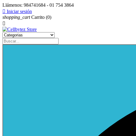
Llámenos:
984741684 - 01 754 3864

Iniciar sesión
shopping_cart
Carrito
(0)
