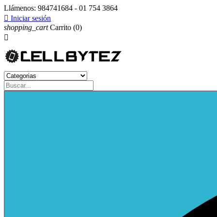
Llámenos:
984741684 - 01 754 3864

Iniciar sesión
shopping_cart
Carrito
(0)
