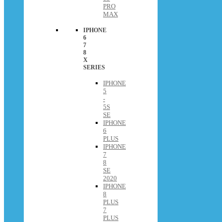
PRO
MAX
IPHONE
6
7
8
X
SERIES
IPHONE
5
-
5S
SE
IPHONE
6
PLUS
IPHONE
7
8
SE
2020
IPHONE
8
PLUS
7
PLUS