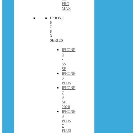
PRO
MAX
IPHONE
6
7
8
X
SERIES
IPHONE
5
-
5S
SE
IPHONE
6
PLUS
IPHONE
7
8
SE
2020
IPHONE
8
PLUS
7
PLUS