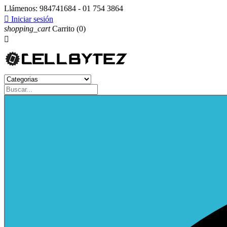
Llámenos:
984741684 - 01 754 3864

Iniciar sesión
shopping_cart
Carrito
(0)
