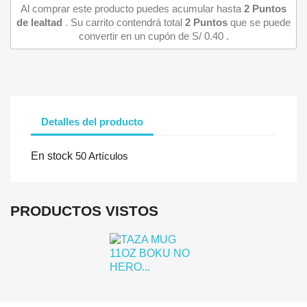
Al comprar este producto puedes acumular hasta
2
Puntos
de lealtad
. Su carrito contendrá total
2
Puntos
que se puede
convertir en un cupón de
S/ 0.40
.
Detalles del producto
Iniciar sesión
En stock
50 Artículos
Debe iniciar sesión para guardar productos en su lista de deseo
PRODUCTOS VISTOS
Cancelar
Iniciar se