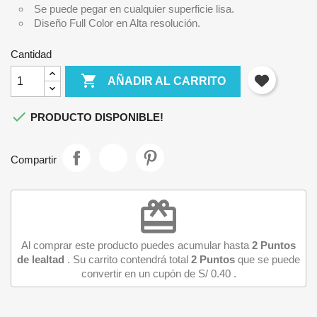
Se puede pegar en cualquier superficie lisa.
Diseño Full Color en Alta resolución.
Cantidad

AÑADIR AL CARRITO
×

PRODUCTO DISPONIBLE!
Iniciar sesión
Compartir
Debe iniciar sesión para guardar productos en su lista de
deseos.
redeem
Cancelar
Iniciar sesión
Al comprar este producto puedes acumular hasta
2
Puntos
de lealtad
. Su carrito contendrá total
2
Puntos
que se puede
convertir en un cupón de
S/ 0.40
.