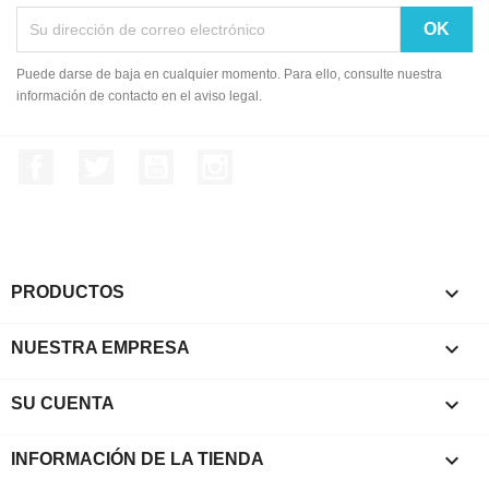
Puede darse de baja en cualquier momento. Para ello, consulte nuestra
información de contacto en el aviso legal.
Facebook
Twitter
YouTube
Instagram

PRODUCTOS

NUESTRA EMPRESA

SU CUENTA
keyboard_arrow_down
INFORMACIÓN DE LA TIENDA