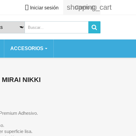
shopping_cart

Carrito
(0)
Iniciar sesión
ACCESORIOS
 SERIES
 SE
MIRAI NIKKI
S
 2020
S 7 PLUS
o Premium Adhesivo.
so.
 superficie lisa.
AX