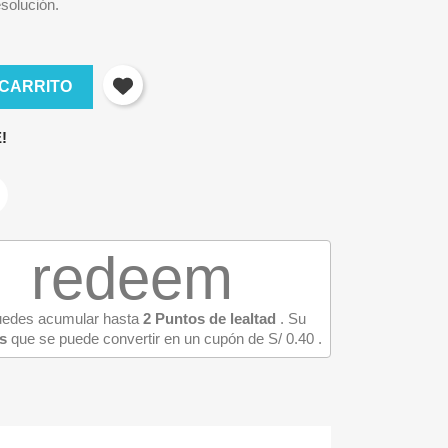
esolución.
 CARRITO
!
redeem
puedes acumular hasta
2
Puntos de lealtad
. Su
s
que se puede convertir en un cupón de
S/ 0.40
.
×