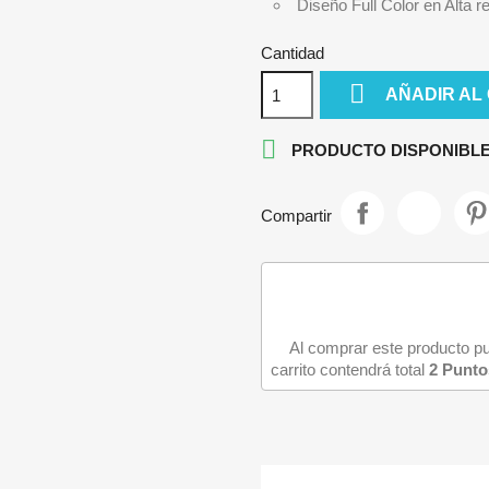
Diseño Full Color en Alta r
IPHONE 13
IPHONE 13 MINI
Cantidad
IPHONE 13 PRO

AÑADIR AL
IPHONE 13 PRO MAX

PRODUCTO DISPONIBLE
Compartir
Al comprar este producto 
carrito contendrá total
2
Punto
iciar sesión
e iniciar sesión para guardar productos en su lista de deseos.