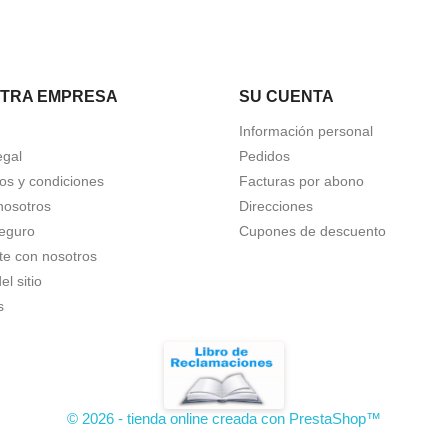
TRA EMPRESA
SU CUENTA
Información personal
egal
Pedidos
os y condiciones
Facturas por abono
nosotros
Direcciones
eguro
Cupones de descuento
te con nosotros
l sitio
s
© 2026 - tienda online creada con PrestaShop™