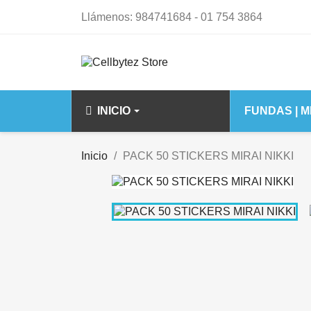
Llámenos:
984741684 - 01 754 3864
INICIO
FUNDAS | 
IPHONE 14 15 S
Inicio
PACK 50 STICKERS MIRAI NIKKI
IPHONE 14
IPHONE 14 PL
IPHONE 14 PR
IPHONE 14 PR
IPHONE 15 PL
IPHONE 15 PR
IPHONE 15 PR