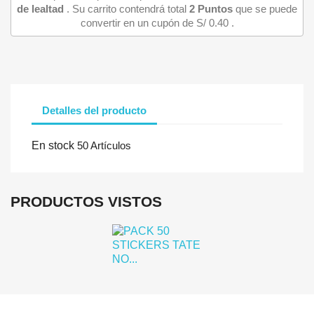
de lealtad
. Su carrito contendrá total
2
Puntos
que se puede
convertir en un cupón de
S/ 0.40
.
Detalles del producto
Iniciar sesión
En stock
50 Artículos
Debe iniciar sesión para guardar productos en su lista de deseo
PRODUCTOS VISTOS
Cancelar
Iniciar se