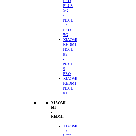
PRO
PLUS
5G
/
NOTE
12
PRO
5G
XIAOMI
REDMI
NOTE
9S
-
NOTE
9
PRO
XIAOMI
REDMI
NOTE
9T
XIAOMI
MI
-
REDMI
XIAOMI
13
LITE