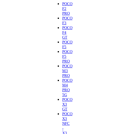
POCO
F2
PRO
POCO
F3
POCO
F4
GT
POCO
F5
POCO
F5
PRO
POCO
M3
PRO
POCO
M4
PRO
5G
POCO
X3
GT
POCO
X3
NFC
-
X3