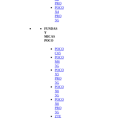
PRO
POCO
X4
PRO
5G
FUNDAS
Y
MICAS
POCO
POCO
C65
POCO
M6
5G
POCO
X5
PRO
5G
POCO
X6
5G
POCO
X6
PRO
5G
ZTE