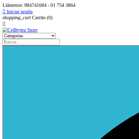
Llámenos:
984741684 - 01 754 3864

Iniciar sesión
shopping_cart
Carrito
(0)
