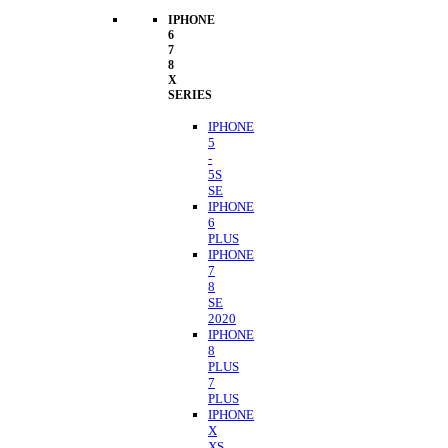
IPHONE
6
7
8
X
SERIES
IPHONE
5
-
5S
SE
IPHONE
6
PLUS
IPHONE
7
8
SE
2020
IPHONE
8
PLUS
7
PLUS
IPHONE
X
XS