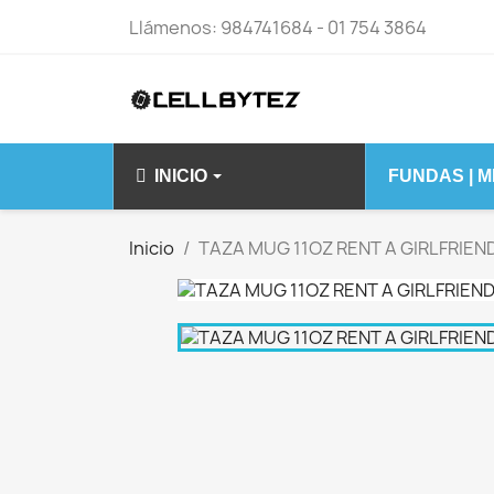
Llámenos:
984741684 - 01 754 3864
INICIO
FUNDAS | 
IPHONE 14 15 S
Inicio
TAZA MUG 11OZ RENT A GIRLFRIEN
IPHONE 14
IPHONE 14 PLU
IPHONE 14 PRO
IPHONE 14 PRO
IPHONE 15 PLU
IPHONE 15 PRO
IPHONE 15 PRO