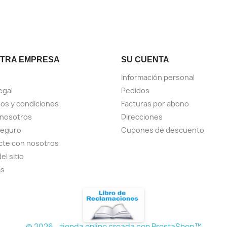
TRA EMPRESA
SU CUENTA
Información personal
egal
Pedidos
os y condiciones
Facturas por abono
 nosotros
Direcciones
seguro
Cupones de descuento
cte con nosotros
el sitio
as
© 2026 - tienda online creada con PrestaShop™