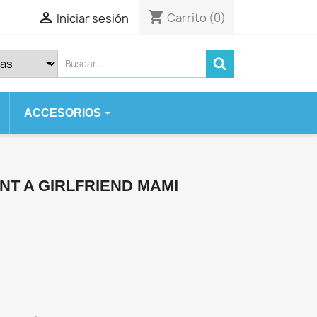
shopping_cart

Carrito
(0)
Iniciar sesión
ACCESORIOS
 SERIES
SE
NT A GIRLFRIEND MAMI
 2020
 7 PLUS
)
X