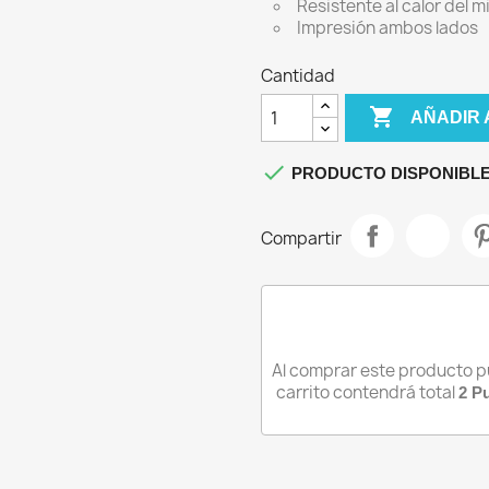
Resistente al calor del 
IPHONE 13
Impresión ambos lados
IPHONE 13 MINI
Cantidad
IPHONE 13 PRO

IPHONE 13 PRO MAX
AÑADIR 

PRODUCTO DISPONIBLE
Compartir
Al comprar este producto 
carrito contendrá total
2
Pu
iciar sesión
be iniciar sesión para guardar productos en su lista de deseos.