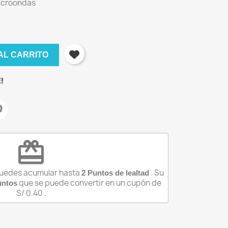
microondas
AL CARRITO
!
redeem
puedes acumular hasta
. Su
2
Puntos de lealtad
que se puede convertir en un cupón de
ntos
×
S/ 0.40
.