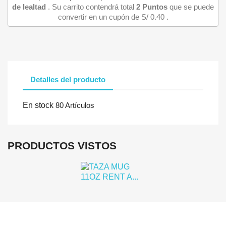
de lealtad
. Su carrito contendrá total
2
Puntos
que se puede
convertir en un cupón de
S/ 0.40
.
Detalles del producto
Iniciar sesión
En stock
80 Artículos
Debe iniciar sesión para guardar productos en su lista de deseo
PRODUCTOS VISTOS
Cancelar
Iniciar se