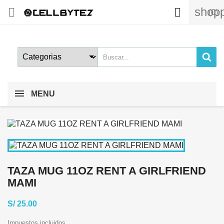
shopp


(0)
MENU
TAZA MUG 11OZ RENT A GIRLFRIEND
MAMI
S/ 25.00
Impuestos incluidos