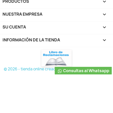
PRODUCTOS

NUESTRA EMPRESA

SU CUENTA

INFORMACIÓN DE LA TIENDA
keyboard_arrow_down
© 2026 - tienda online creada con PrestaShop™
Consultas al Whatsapp