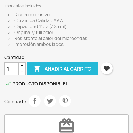
Impuestos incluidos
Diseño exclusivo
Cerámica Calidad AAA
Capacidad 11oz (325 ml)
Original y full color
Resistente al calor del microondas
Impresión ambos lados
Cantidad

AÑADIR AL CARRITO
×
Iniciar sesión

PRODUCTO DISPONIBLE!
Debe iniciar sesión para guardar productos en su
lista de deseos.
Compartir
redeem
Cancelar
Iniciar sesión