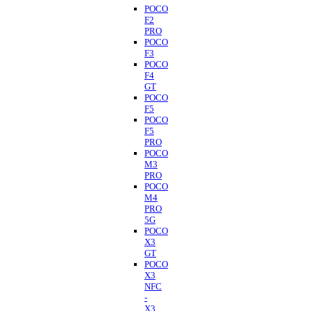
POCO
F2
PRO
POCO
F3
POCO
F4
GT
POCO
F5
POCO
F5
PRO
POCO
M3
PRO
POCO
M4
PRO
5G
POCO
X3
GT
POCO
X3
NFC
-
X3