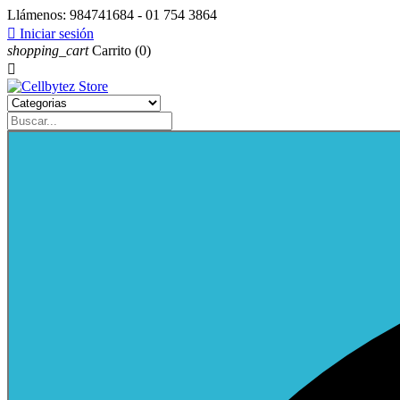
Llámenos:
984741684 - 01 754 3864

Iniciar sesión
shopping_cart
Carrito
(0)
