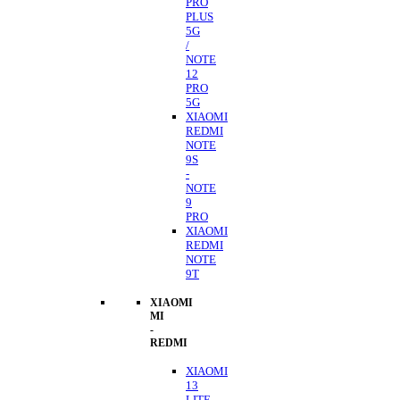
PRO
PLUS
5G
/
NOTE
12
PRO
5G
XIAOMI
REDMI
NOTE
9S
-
NOTE
9
PRO
XIAOMI
REDMI
NOTE
9T
XIAOMI
MI
-
REDMI
XIAOMI
13
LITE