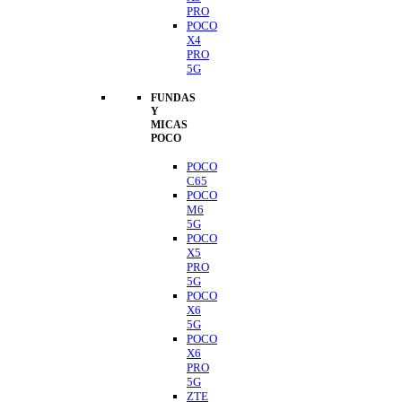
PRO
POCO
X4
PRO
5G
FUNDAS
Y
MICAS
POCO
POCO
C65
POCO
M6
5G
POCO
X5
PRO
5G
POCO
X6
5G
POCO
X6
PRO
5G
ZTE