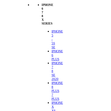
IPHONE
6
7
8
X
SERIES
IPHONE
5
-
5S
SE
IPHONE
6
PLUS
IPHONE
7
8
SE
2020
IPHONE
8
PLUS
7
PLUS
IPHONE
X
XS