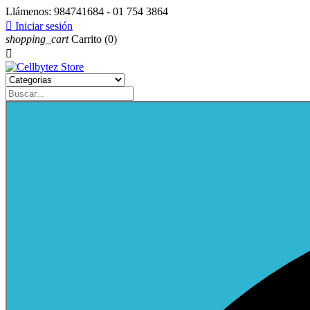
Llámenos:
984741684 - 01 754 3864

Iniciar sesión
shopping_cart
Carrito
(0)
