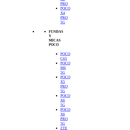
PRO
POCO
X4
PRO
5G
FUNDAS
Y
MICAS
POCO
POCO
C65
POCO
M6
5G
POCO
X5
PRO
5G
POCO
X6
5G
POCO
X6
PRO
5G
ZTE