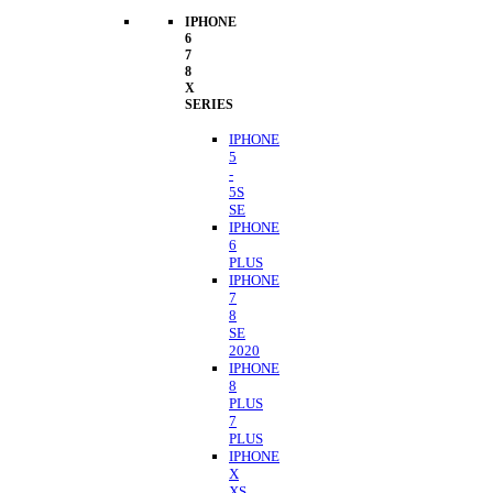
IPHONE
6
7
8
X
SERIES
IPHONE
5
-
5S
SE
IPHONE
6
PLUS
IPHONE
7
8
SE
2020
IPHONE
8
PLUS
7
PLUS
IPHONE
X
XS