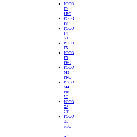
POCO
F2
PRO
POCO
F3
POCO
F4
GT
POCO
F5
POCO
F5
PRO
POCO
M3
PRO
POCO
M4
PRO
5G
POCO
X3
GT
POCO
X3
NFC
-
X3