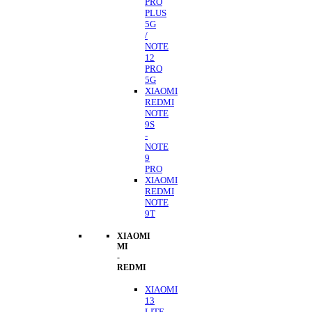
PRO
PLUS
5G
/
NOTE
12
PRO
5G
XIAOMI
REDMI
NOTE
9S
-
NOTE
9
PRO
XIAOMI
REDMI
NOTE
9T
XIAOMI
MI
-
REDMI
XIAOMI
13
LITE