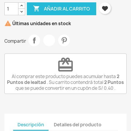

AÑADIR AL CARRITO

Últimas unidades en stock
Compartir
×
redeem
Iniciar sesión
Al comprar este producto puedes acumular hasta
2
Debe iniciar sesión para guardar productos en su
Puntos de lealtad
. Su carrito contendrá total
2
Puntos
lista de deseos.
que se puede convertir en un cupón de
S/ 0.40
.
Cancelar
Iniciar sesión
Descripción
Detalles del producto